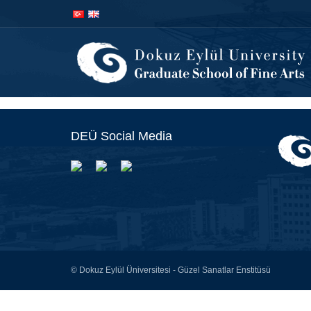
İçeriğe
Navigasyona
atla
atla
DEÜ Social Media
© Dokuz Eylül Üniversitesi - Güzel Sanatlar Enstitüsü