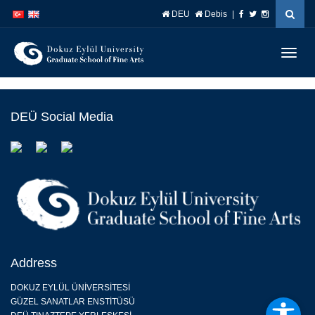
İçeriğe
Navigasyona
DEU
Debis
|
atla
atla
Menüy
Geç
DEÜ Social Media
Address
DOKUZ EYLÜL ÜNİVERSİTESİ
GÜZEL SANATLAR ENSTİTÜSÜ