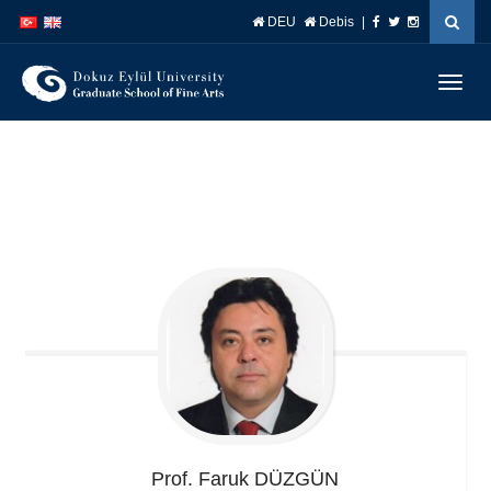
İçeriğe
Navigasyona
DEU
Debis
|
atla
atla
Menüy
Geç
Prof. Faruk
DÜZGÜN