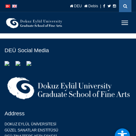
İçeriğe
Navigasyona
DEU
Debis
|
atla
atla
Menüy
Geç
DEÜ Social Media
Address
DOKUZ EYLÜL ÜNİVERSİTESİ
GÜZEL SANATLAR ENSTİTÜSÜ