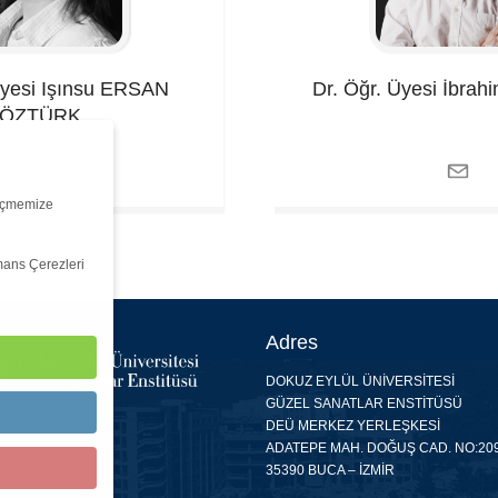
yesi Işınsu
ERSAN
Dr. Öğr. Üyesi İbrah
ÖZTÜRK
ölçmemize
mans Çerezleri
Adres
DOKUZ EYLÜL ÜNİVERSİTESİ
GÜZEL SANATLAR ENSTİTÜSÜ
DEÜ MERKEZ YERLEŞKESİ
ADATEPE MAH. DOĞUŞ CAD. NO:20
35390 BUCA – İZMİR