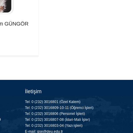
im
GÜNGÖR
İletişim
Tel: 0 (232) 3016801 (Özel Kalem)
Tel: 0 (232) 3016809-10-11 (Öğrenci İşleri)
Tel: 0 (232) 3016806 (Personel İşleri)
9
Tel: 0 (232) 3016807-08 (İdari-Mali İşler)
Tel: 0 (232) 3016803-04 (Yazı işleri)
E-mail: gse@deu.edu.tr