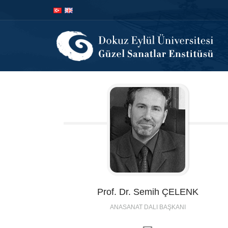
İçeriğe
Navigasyona
atla
atla
Prof. Dr. Semih
ÇELENK
ANASANAT DALI BAŞKANI