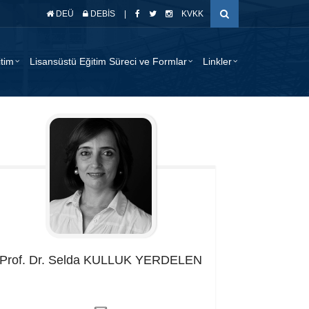
DEÜ
DEBİS
|
KVKK
itim
Lisansüstü Eğitim Süreci ve Formlar
Linkler
Prof. Dr. Selda
KULLUK YERDELEN