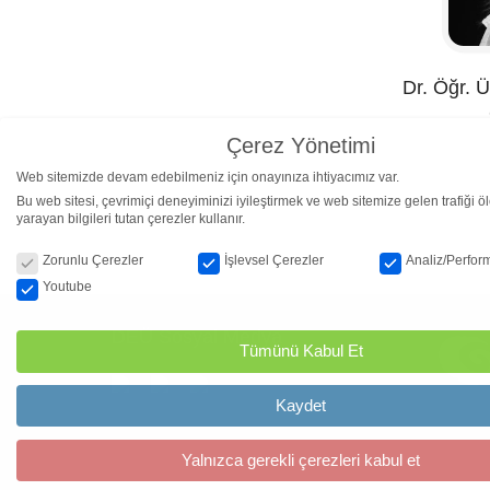
Dr. Öğr. Ü
Çerez Yönetimi
Web sitemizde devam edebilmeniz için onayınıza ihtiyacımız var.
Bu web sitesi, çevrimiçi deneyiminizi iyileştirmek ve web sitemize gelen trafiği 
yarayan bilgileri tutan çerezler kullanır.
Çerez Yönetimi
Zorunlu Çerezler
İşlevsel Çerezler
Analiz/Perfor
Youtube
DEÜ Sosyal Medya
Tümünü Kabul Et
Kaydet
Yalnızca gerekli çerezleri kabul et