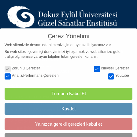
Çerez Yönetimi
Adres
Web sitemizde devam edebilmeniz için onayınıza ihtiyacımız var.
Bu web sitesi, çevrimiçi deneyiminizi iyileştirmek ve web sitemize gelen
DOKUZ EYLÜL ÜNİVERSİTESİ
trafiği ölçmemize yarayan bilgileri tutan çerezler kullanır.
GÜZEL SANATLAR ENSTİTÜSÜ
Çerez Yönetimi
DEÜ MERKEZ YERLEŞKESİ
Zorunlu Çerezler
İşlevsel Çerezler
ADATEPE MAH. DOĞUŞ CAD. NO:209
Analiz/Performans Çerezleri
Youtube
35390 BUCA – İZMİR
İletişim
Tümünü Kabul Et
Tel: 0 (232) 3016801 (Özel Kalem)
Tel: 0 (232) 3016809-10-11 (Öğrenci İşleri)
Kaydet
Tel: 0 (232) 3016806 (Personel İşleri)
Tel: 0 (232) 3016807-08 (İdari-Mali İşler)
Tel: 0 (232) 3016803-04 (Yazı işleri)
Yalnızca gerekli çerezleri kabul et
E-mail: gse@deu.edu.tr