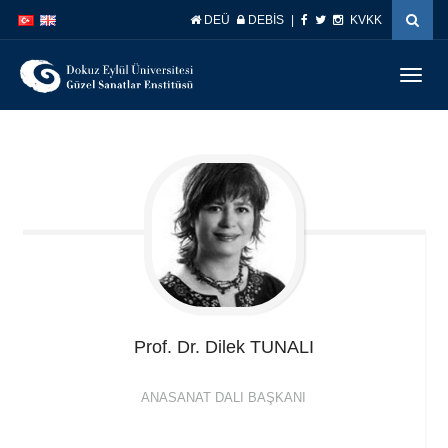
İçeriğe
Navigasyona
DEÜ
DEBİS
|
KVKK
atla
atla
Menüy
Geç
Prof. Dr. Dilek
TUNALI
ANASANAT DALI BAŞKANI